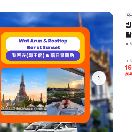
즉
방
탈
105
19
최