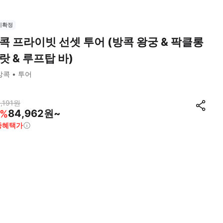
시확정
콕 프라이빗 선셋 투어 (방콕 왕궁 & 팍클롱
랏 & 루프탑 바)
방콕
투어
,191
원
84,962원~
%
종혜택가