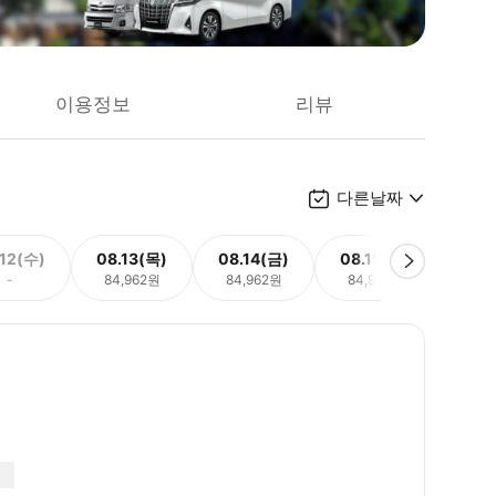
이용정보
리뷰
다른날짜
.12(수)
08.13(목)
08.14(금)
08.15(토)
08.
-
84,962원
84,962원
84,962원
84,