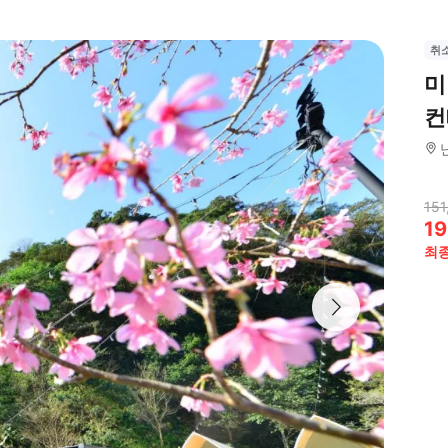
취
미
컨
151
19
최