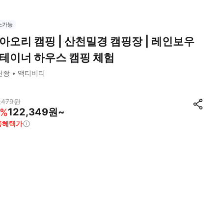
소가능
아오리 캠핑 | 산천밀경 캠핑장 | 레인보우
테이너 하우스 캠핑 체험
난좡
액티비티
,479
원
122,349원~
%
종혜택가