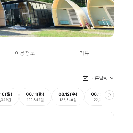
이용정보
리뷰
다른날짜
.10(월)
08.11(화)
08.12(수)
08.13(목)
08.
2,349원
122,349원
122,349원
122,349원
152