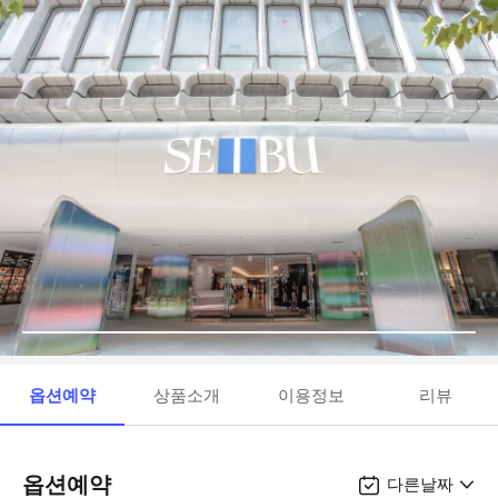
옵션예약
상품소개
이용정보
리뷰
옵션예약
다른날짜