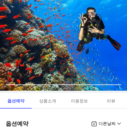
옵션예약
상품소개
이용정보
리뷰
옵션예약
다른날짜