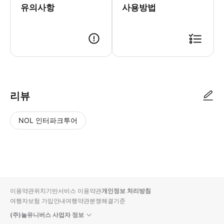
유의사항
사용방법
● 예약접수 후 확정이 되면 이용가능합니다. ● 바우처에 안내된 사용 방법
리뷰
NOL 인터파크투어
NOL
별
사
에서
점
진/
작성
높
동
된
은
영
리뷰
순
상
이용약관
위치기반서비스 이용약관
개인정보 처리방침
입니
여행자보험 가입안내
여행약관
분쟁해결기준
다.
(주)놀유니버스 사업자 정보