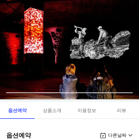
옵션예약
상품소개
이용정보
리뷰
옵션예약
다른날짜