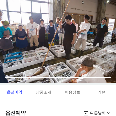
옵션예약
상품소개
이용정보
리뷰
옵션예약
다른날짜