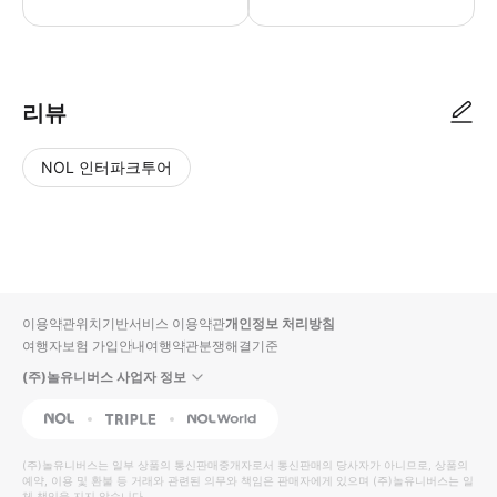
리뷰
NOL 인터파크투어
NOL
별
사
에서
점
진/
작성
높
동
된
은
영
리뷰
순
상
이용약관
위치기반서비스 이용약관
개인정보 처리방침
입니
여행자보험 가입안내
여행약관
분쟁해결기준
다.
(주)놀유니버스 사업자 정보
별
사
NOL
Triple
Interpark Global
점
진/
높
동
(주)놀유니버스
는 일부 상품의 통신판매중개자로서 통신판매의 당사자가 아니므로, 상품의
예약, 이용 및 환불 등 거래와 관련된 의무와 책임은 판매자에게 있으며
은
영
(주)놀유니버스
는 일
체 책임을 지지 않습니다.