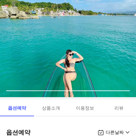
옵션예약
상품소개
이용정보
리뷰
옵션예약
다른날짜