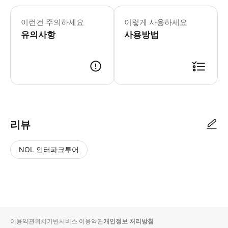
샹메이 렌터카는 2월 16일(월) 영업시간
- 차량 정보 * 차량 모델: 오토바이
이런건 주의하세요
이렇게 사용하세요
- 추가정보 * 음주 또는 약물 복용 
유의사항
- 예약 조건 및 유의사항 * 운전자 또
사용방법
리뷰
NOL 인터파크투어
NOL
별
사
에서
점
진/
작성
높
동
된
은
영
리뷰
순
상
이용약관
위치기반서비스 이용약관
개인정보 처리방침
입니