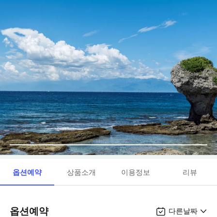
옵션예약
상품소개
이용정보
리뷰
옵션예약
다른날짜