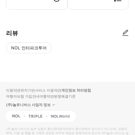
리뷰
NOL 인터파크투어
NOL
별
사
에서
점
진/
작성
높
동
된
은
영
리뷰
순
상
이용약관
위치기반서비스 이용약관
개인정보 처리방침
입니
여행자보험 가입안내
여행약관
분쟁해결기준
다.
(주)놀유니버스 사업자 정보
별
사
NOL
Triple
Interpark Global
점
진/
높
동
(주)놀유니버스
는 일부 상품의 통신판매중개자로서 통신판매의 당사자가 아니므로, 상품의
예약, 이용 및 환불 등 거래와 관련된 의무와 책임은 판매자에게 있으며
은
영
(주)놀유니버스
는 일