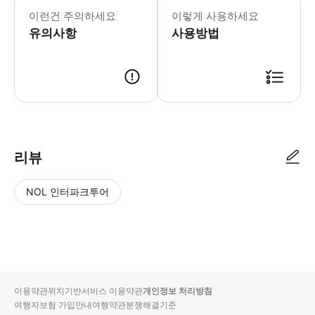
이런건 주의하세요
이렇게 사용하세요
유의사항
사용방법
리뷰
NOL 인터파크투어
NOL
별
사
에서
점
진/
작성
높
동
된
은
영
리뷰
순
상
이용약관
위치기반서비스 이용약관
개인정보 처리방침
입니
여행자보험 가입안내
여행약관
분쟁해결기준
다.