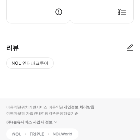
● 예약접수 후 확정이 되면 이용가능합니다. ● 바우처에 안내된 사용 방법
리뷰
NOL 인터파크투어
NOL
별
사
에서
점
진/
작성
높
동
된
은
영
리뷰
순
상
이용약관
위치기반서비스 이용약관
개인정보 처리방침
입니
여행자보험 가입안내
여행약관
분쟁해결기준
다.
(주)놀유니버스 사업자 정보
별
사
NOL
Triple
Interpark Global
점
진/