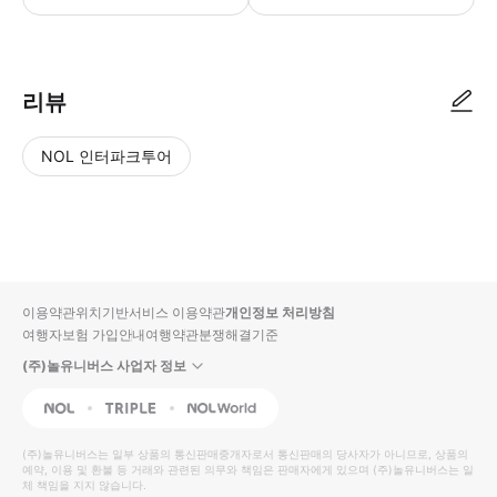
● 예약접수 후 확정이 되면 이용가능합니다. ● 바우처에 안내된 사용 방법
리뷰
NOL 인터파크투어
NOL
별
사
에서
점
진/
작성
높
동
된
은
영
리뷰
순
상
이용약관
위치기반서비스 이용약관
개인정보 처리방침
입니
여행자보험 가입안내
여행약관
분쟁해결기준
다.
(주)놀유니버스 사업자 정보
별
사
NOL
Triple
Interpark Global
점
진/
높
동
(주)놀유니버스
는 일부 상품의 통신판매중개자로서 통신판매의 당사자가 아니므로, 상품의
예약, 이용 및 환불 등 거래와 관련된 의무와 책임은 판매자에게 있으며
은
영
(주)놀유니버스
는 일
체 책임을 지지 않습니다.
순
상