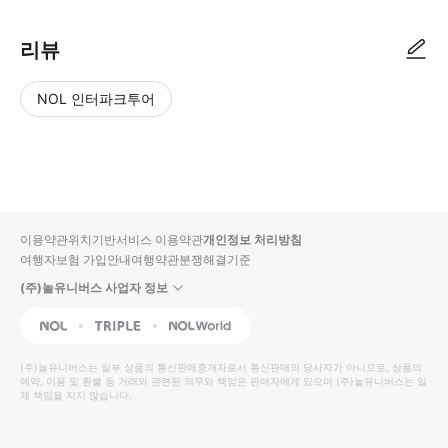
리뷰
NOL 인터파크투어
NOL
별
사
에서
점
진/
작성
높
동
된
은
영
리뷰
순
상
이용약관
위치기반서비스 이용약관
개인정보 처리방침
입니
여행자보험 가입안내
여행약관
분쟁해결기준
다.
(주)놀유니버스 사업자 정보
별
사
NOL
Triple
Interpark Global
점
진/
높
동
(주)놀유니버스
는 일부 상품의 통신판매중개자로서 통신판매의 당사자가 아니므로, 상품의
예약, 이용 및 환불 등 거래와 관련된 의무와 책임은 판매자에게 있으며
은
영
(주)놀유니버스
는 일
체 책임을 지지 않습니다.
순
상