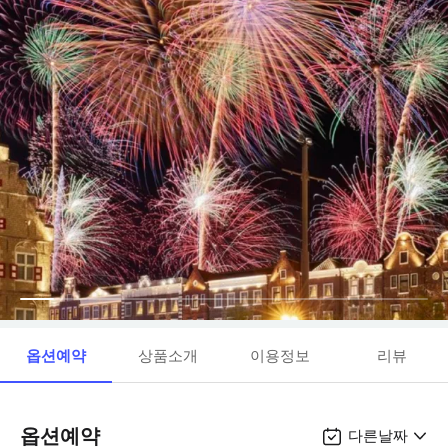
옵션예약
상품소개
이용정보
리뷰
옵션예약
다른날짜