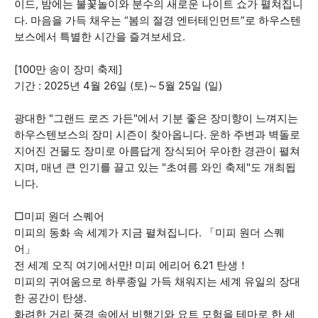
이드, 밤에는 불꽃놀이와 분수의 새로운 나이트 쇼가 펼쳐집니
다. 마음을 가득 채우는 “봄의 절경 엔터테인먼트”로 하우스텐
보스에서 특별한 시간을 즐겨보세요.
[100만 송이 장미 축제]
기간 : 2025년 4월 26일 (토)～5월 25일 (일)
광대한 "그랜드 로즈 가든"에서 기분 좋은 장미향이 느껴지는
하우스텐보스의 장미 시즌이 찾아옵니다. 운하 주변과 벽돌로
지어진 건물도 장미로 아름답게 장식되어 우아한 경관이 펼쳐
지며, 매년 큰 인기를 끌고 있는 "초여름 와인 축제"도 개최됩
니다.
□미피 원더 스퀘어
미피의 동화 속 세계가 지금 펼쳐집니다. 「미피 원더 스퀘
어」
전 세계 오직 여기에서만! 미피 에리어 6.21 탄생！
미피의 귀여움으로 하루종일 가득 채워지는 세계 유일의 장대
한 공간이 탄생.
화려한 거리 풍경 속에서 비행기와 요트 모험을 테마로 한 세