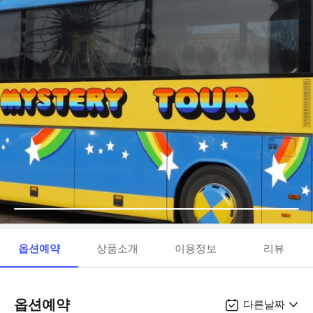
옵션예약
상품소개
이용정보
리뷰
옵션예약
다른날짜