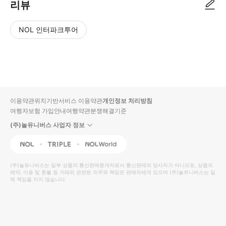
리뷰
NOL 인터파크투어
NOL
별
사
에서
점
진/
작성
높
동
된
은
영
리뷰
순
상
이용약관
위치기반서비스 이용약관
개인정보 처리방침
입니
여행자보험 가입안내
여행약관
분쟁해결기준
다.
(주)놀유니버스 사업자 정보
별
사
NOL
Triple
Interpark Global
점
진/
높
동
(주)놀유니버스
는 일부 상품의 통신판매중개자로서 통신판매의 당사자가 아니므로, 상품의
예약, 이용 및 환불 등 거래와 관련된 의무와 책임은 판매자에게 있으며
은
영
(주)놀유니버스
는 일
체 책임을 지지 않습니다.
순
상