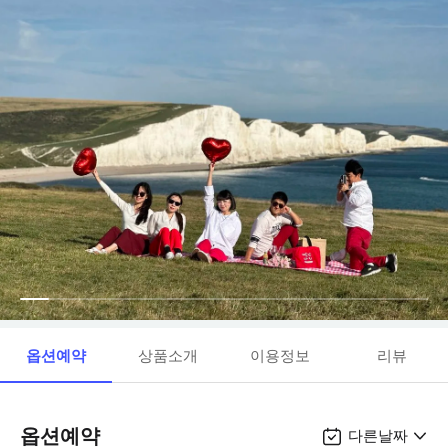
옵션예약
상품소개
이용정보
리뷰
옵션예약
다른날짜