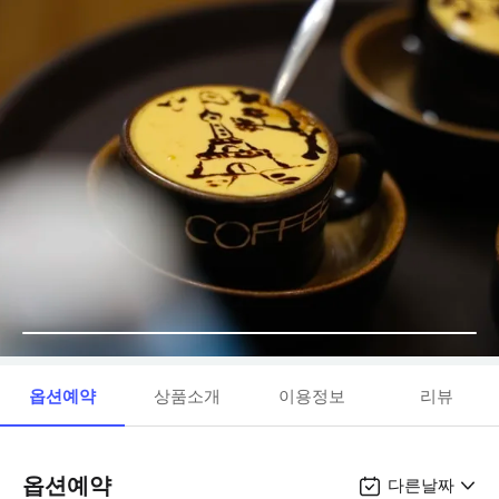
옵션예약
상품소개
이용정보
리뷰
옵션예약
다른날짜