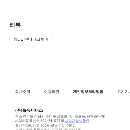
리뷰
NOL 인터파크투어
NOL
에서 작성된 리뷰 입니다.
별점 높은순
별점 높은순
회사소개
이용약관
개인정보처리방침
위치기
(주)놀유니버스
주소
경기도 성남시 수정구 금토로 70 (금토동, 텐엑스타워)
사업자등록번호
824-81-02515
사업자정보확인
통신판매업신고
2024-성남수정-0912
관광사업증 등록번호 : 제2024-000024호