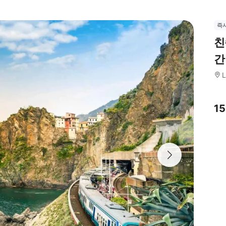
즉
친
간
L
1