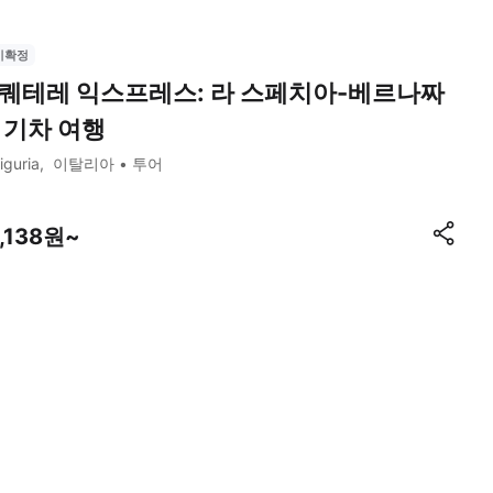
시확정
퀘테레 익스프레스: 라 스페치아-베르나짜
 기차 여행
iguria
이탈리아
투어
5,138원~