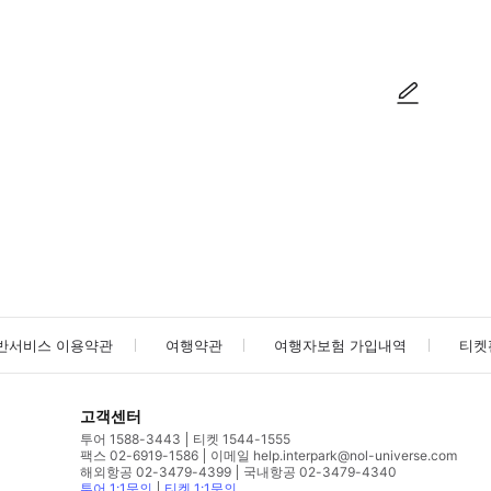
사진/동영상
사진/동영상
반서비스 이용약관
여행약관
여행자보험 가입내역
티켓
고객센터
투어 1588-3443
티켓 1544-1555
팩스 02-6919-1586
이메일 help.interpark@nol-universe.com
해외항공 02-3479-4399
국내항공 02-3479-4340
투어 1:1문의
티켓 1:1문의