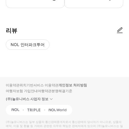
리뷰
NOL 인터파크투어
NOL
별
사
에서
점
진/
작성
높
동
된
은
영
리뷰
순
상
이용약관
위치기반서비스 이용약관
개인정보 처리방침
입니
여행자보험 가입안내
여행약관
분쟁해결기준
다.
(주)놀유니버스 사업자 정보
별
사
NOL
Triple
Interpark Global
점
진/
높
동
(주)놀유니버스
는 일부 상품의 통신판매중개자로서 통신판매의 당사자가 아니므로, 상품의
예약, 이용 및 환불 등 거래와 관련된 의무와 책임은 판매자에게 있으며
은
영
(주)놀유니버스
는 일