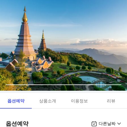
옵션예약
상품소개
이용정보
리뷰
옵션예약
다른날짜