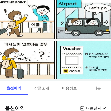
옵션예약
상품소개
이용정보
리뷰
옵션예약
다른날짜