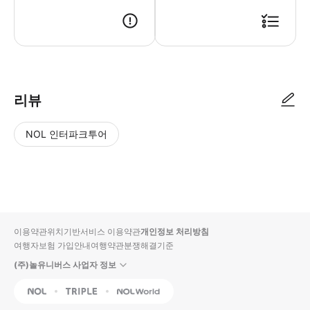
★★ 픽업 순서 (비행기 도착 후) ★★ ① 입국 심사 → ② 수화물 찾기(
리뷰
NOL 인터파크투어
NOL
별
사
에서
점
진/
작성
높
동
된
은
영
리뷰
순
상
이용약관
위치기반서비스 이용약관
개인정보 처리방침
입니
여행자보험 가입안내
여행약관
분쟁해결기준
다.
(주)놀유니버스 사업자 정보
별
사
NOL
Triple
Interpark Global
점
진/