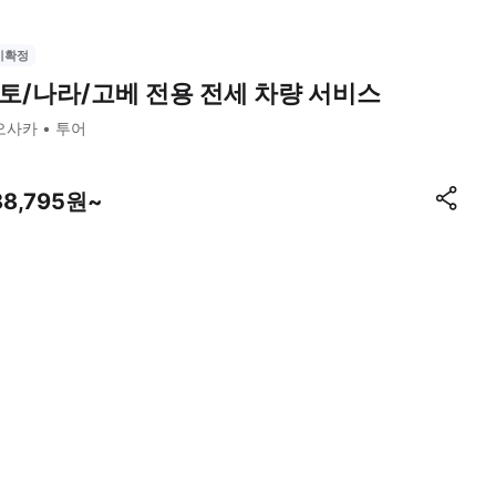
시확정
토/나라/고베 전용 전세 차량 서비스
오사카
투어
88,795원~