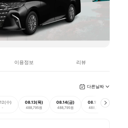
이용정보
리뷰
다른날짜
.12(수)
08.13(목)
08.14(금)
08.15(토)
08.
-
488,795원
488,795원
488,795원
488