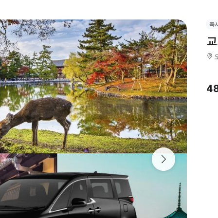
즉
교
4