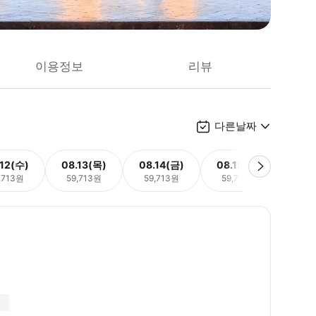
이용정보
리뷰
다른날짜
.12(수)
08.13(목)
08.14(금)
08.15(토)
08.
,713원
59,713원
59,713원
59,713원
59,