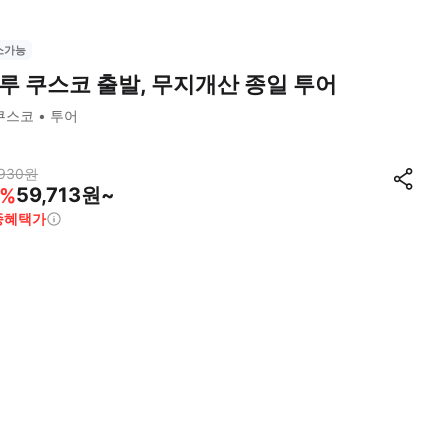
소가능
루 쿠스코 출발, 무지개산 종일 투어
쿠스코
투어
930
원
59,713원~
%
종혜택가