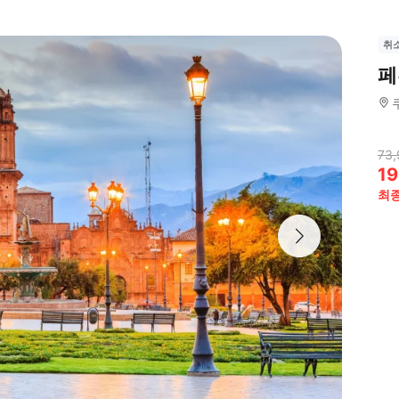
취
페
73,
19
최