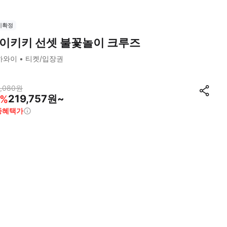
시확정
이키키 선셋 불꽃놀이 크루즈
하와이
티켓/입장권
,080
원
219,757원~
%
종혜택가