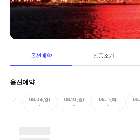
옵션예약
상품소개
옵션예약
08.09(일)
08.10(월)
08.11(화)
08
-
-
-