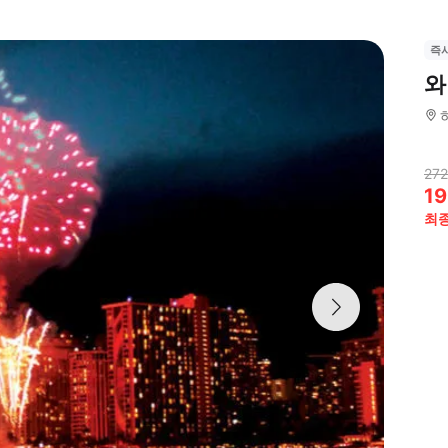
즉
와
272
19
최