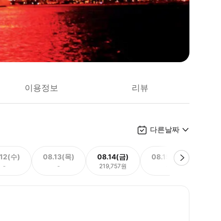
이용정보
리뷰
다른날짜
.12(수)
08.13(목)
08.14(금)
08.15(토)
08.
-
-
219,757원
-