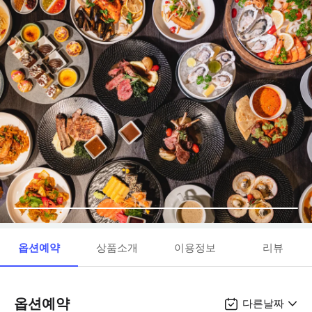
옵션예약
상품소개
이용정보
리뷰
옵션예약
다른날짜