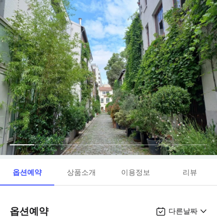
옵션예약
상품소개
이용정보
리뷰
옵션예약
다른날짜