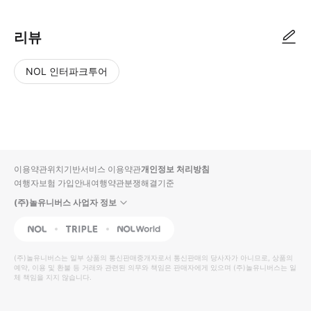
리뷰
NOL 인터파크투어
NOL
별
사
에서
점
진/
작성
높
동
된
은
영
리뷰
순
상
이용약관
위치기반서비스 이용약관
개인정보 처리방침
입니
여행자보험 가입안내
여행약관
분쟁해결기준
다.
(주)놀유니버스 사업자 정보
별
사
NOL
Triple
Interpark Global
점
진/
높
동
(주)놀유니버스
는 일부 상품의 통신판매중개자로서 통신판매의 당사자가 아니므로, 상품의
예약, 이용 및 환불 등 거래와 관련된 의무와 책임은 판매자에게 있으며
은
영
(주)놀유니버스
는 일
체 책임을 지지 않습니다.
순
상