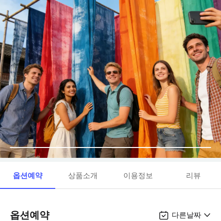
옵션예약
상품소개
이용정보
리뷰
옵션예약
다른날짜