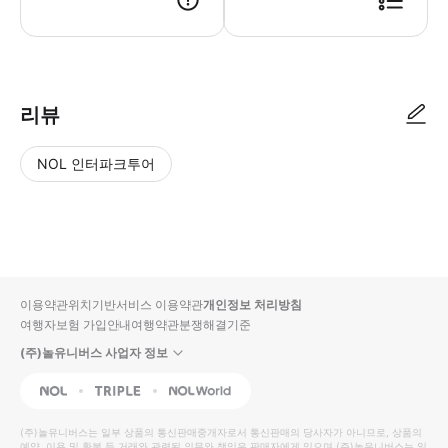
리뷰
NOL 인터파크투어
NOL
별
사
에서
점
진/
작성
높
동
된
은
영
리뷰
순
상
이용약관
위치기반서비스 이용약관
개인정보 처리방침
입니
여행자보험 가입안내
여행약관
분쟁해결기준
다.
(주)놀유니버스 사업자 정보
별
사
NOL
Triple
Interpark Global
점
진/
높
동
(주)놀유니버스
는 일부 상품의 통신판매중개자로서 통신판매의 당사자가 아니므로, 상품의
예약, 이용 및 환불 등 거래와 관련된 의무와 책임은 판매자에게 있으며
(주)놀유니버스
는 일