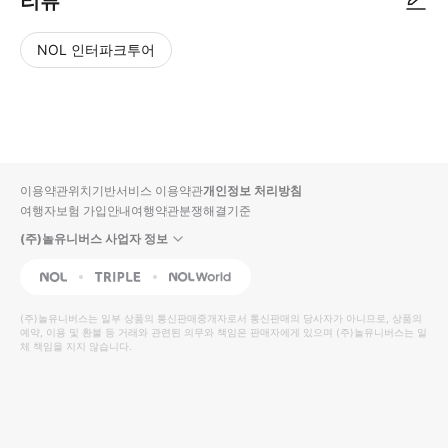
리뷰
NOL 인터파크투어
NOL
별
사
에서
점
진/
작성
높
동
된
은
영
리뷰
순
상
이용약관
위치기반서비스 이용약관
개인정보 처리방침
입니
여행자보험 가입안내
여행약관
분쟁해결기준
다.
(주)놀유니버스 사업자 정보
별
사
NOL
Triple
Interpark Global
점
진/
높
동
(주)놀유니버스
는 일부 상품의 통신판매중개자로서 통신판매의 당사자가 아니므로, 상품의
예약, 이용 및 환불 등 거래와 관련된 의무와 책임은 판매자에게 있으며
은
영
(주)놀유니버스
는 일
체 책임을 지지 않습니다.
순
상