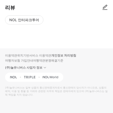
리뷰
NOL 인터파크투어
NOL
별
사
에서
점
진/
작성
높
동
된
은
영
리뷰
순
상
이용약관
위치기반서비스 이용약관
개인정보 처리방침
입니
여행자보험 가입안내
여행약관
분쟁해결기준
다.
(주)놀유니버스 사업자 정보
별
사
NOL
Triple
Interpark Global
점
진/
높
동
(주)놀유니버스
는 일부 상품의 통신판매중개자로서 통신판매의 당사자가 아니므로, 상품의
예약, 이용 및 환불 등 거래와 관련된 의무와 책임은 판매자에게 있으며
은
영
(주)놀유니버스
는 일
체 책임을 지지 않습니다.
순
상