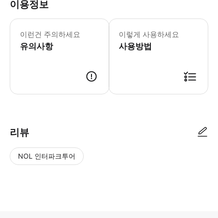
이용정보
* 소요시간 : 120분 (옵션에 따라 소
이런건 주의하세요
이렇게 사용하세요
유의사항
사용방법
● 예약접수 후 확정이 되면 이용가능합니다. ● 바우처에 안내된 사용 방법
리뷰
NOL 인터파크투어
NOL
별
사
에서
점
진/
작성
높
동
된
은
영