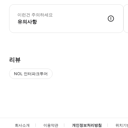
네
이런건 주의하세요
유의사항
● 예약접수 후 확정이 되면 이용가능합니다. ● 바우처에 안내된 사용 
리뷰
NOL 인터파크투어
NOL
에서 작성된 리뷰 입니다.
별점 높은순
별점 높은순
회사소개
이용약관
개인정보처리방침
위치기