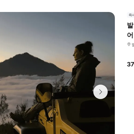
즉
발
어
3