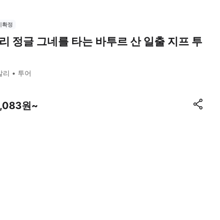
시확정
리 정글 그네를 타는 바투르 산 일출 지프 투
발리
투어
7,083원~