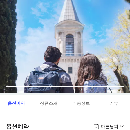
옵션예약
상품소개
이용정보
리뷰
옵션예약
다른날짜