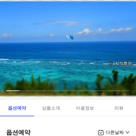
옵션예약
상품소개
이용정보
리뷰
옵션예약
다른날짜