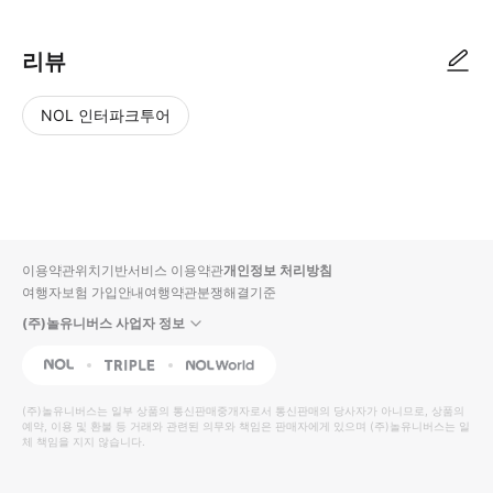
리뷰
NOL 인터파크투어
NOL
별
사
에서
점
진/
작성
높
동
된
은
영
리뷰
순
상
이용약관
위치기반서비스 이용약관
개인정보 처리방침
입니
여행자보험 가입안내
여행약관
분쟁해결기준
다.
(주)놀유니버스 사업자 정보
별
사
NOL
Triple
Interpark Global
점
진/
높
동
(주)놀유니버스
는 일부 상품의 통신판매중개자로서 통신판매의 당사자가 아니므로, 상품의
예약, 이용 및 환불 등 거래와 관련된 의무와 책임은 판매자에게 있으며
은
영
(주)놀유니버스
는 일
체 책임을 지지 않습니다.
순
상