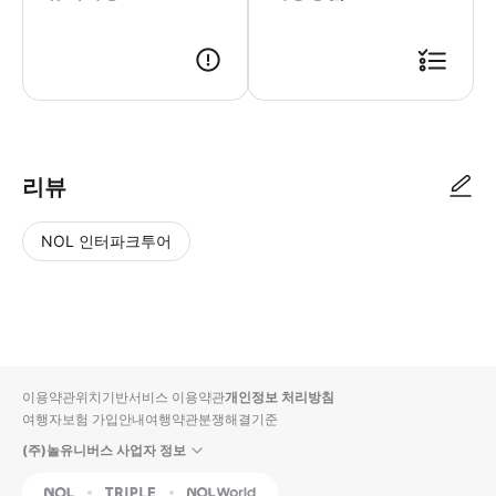
● 예약접수 후 확정이 되면 이용가능합니다. ● 바우처에 안내된 사용 방법
리뷰
NOL 인터파크투어
NOL
별
사
에서
점
진/
작성
높
동
된
은
영
리뷰
순
상
이용약관
위치기반서비스 이용약관
개인정보 처리방침
입니
여행자보험 가입안내
여행약관
분쟁해결기준
다.
(주)놀유니버스 사업자 정보
별
사