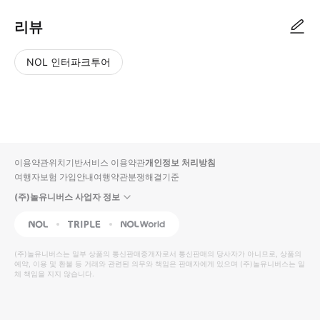
리뷰
NOL 인터파크투어
NOL
별
사
에서
점
진/
작성
높
동
된
은
영
리뷰
순
상
이용약관
위치기반서비스 이용약관
개인정보 처리방침
입니
여행자보험 가입안내
여행약관
분쟁해결기준
다.
(주)놀유니버스 사업자 정보
별
사
NOL
Triple
Interpark Global
점
진/
높
동
(주)놀유니버스
는 일부 상품의 통신판매중개자로서 통신판매의 당사자가 아니므로, 상품의
예약, 이용 및 환불 등 거래와 관련된 의무와 책임은 판매자에게 있으며
은
영
(주)놀유니버스
는 일
체 책임을 지지 않습니다.
순
상