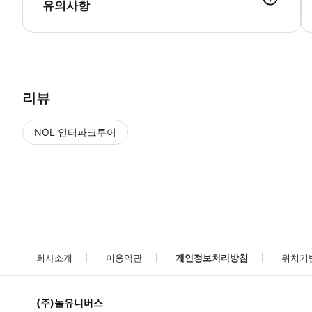
유의사항
● 예약접수 후 확정이 되면 이용가능합니다. ● 바우처에 안내된 사용 
리뷰
NOL 인터파크투어
NOL
에서 작성된 리뷰 입니다.
별점 높은순
별점 높은순
회사소개
이용약관
개인정보처리방침
위치기
(주)놀유니버스