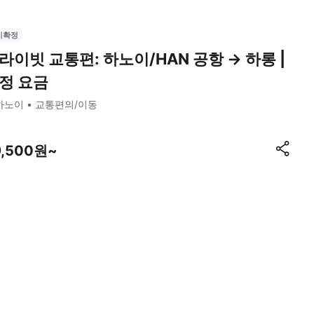
시확정
라이빗 교통편: 하노이/HAN 공항 → 하롱 |
정 요금
하노이
교통편의/이동
9,500원~