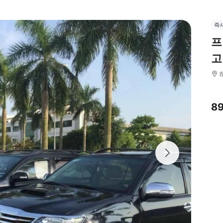
즉
프
고
8