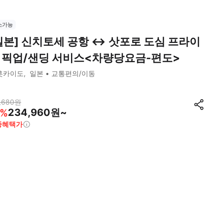
소가능
일본] 신치토세 공항 ↔ 삿포로 도심 프라이
 픽업/샌딩 서비스<차량당요금-편도>
홋카이도
일본
교통편의/이동
,680
원
234,960원~
%
종혜택가