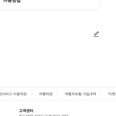
사용방법
 찾아주세요. * 당일 공항 도착후 혹시라도 어려움이 생기시면 반드시 업체쪽으로
사진/동영상
사진/동영상
반서비스 이용약관
여행약관
여행자보험 가입내역
티켓
고객센터
투어 1588-3443
티켓 1544-1555