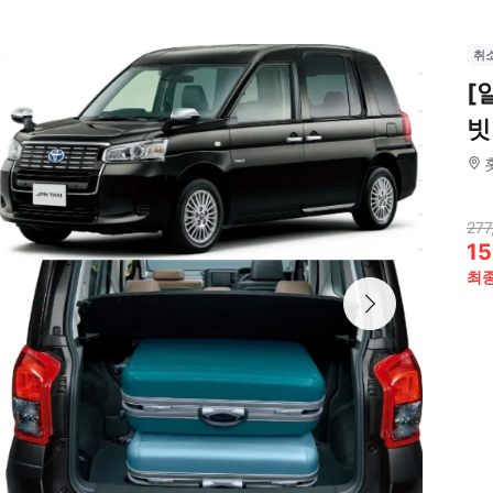
취
[
빗
277
15
최