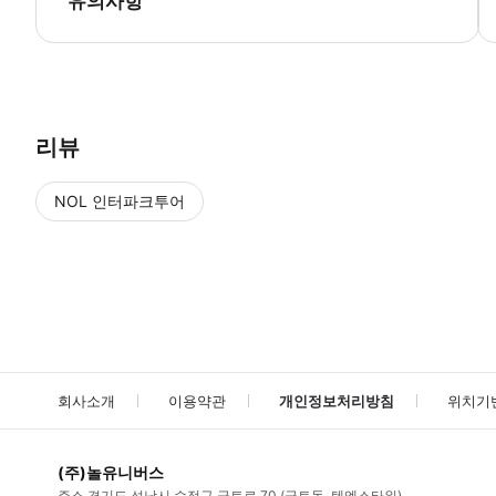
유의사항
* 공항 출구 게이트에서 예약 시 기재한 영문 이름이 기재된 네임 보드를
리뷰
NOL 인터파크투어
NOL
에서 작성된 리뷰 입니다.
별점 높은순
별점 높은순
회사소개
이용약관
개인정보처리방침
위치기
(주)놀유니버스
주소
경기도 성남시 수정구 금토로 70 (금토동, 텐엑스타워)