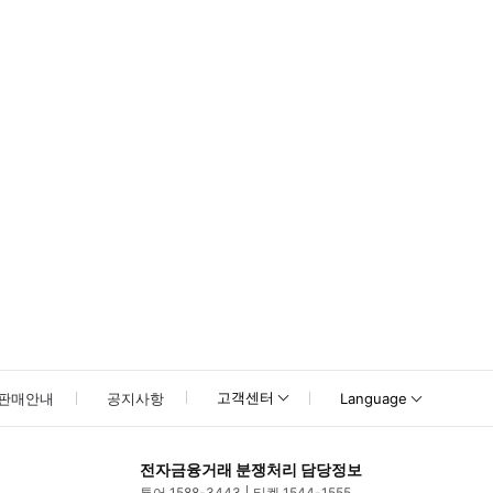
 연락부탁드립니다. 💌 카카오톡 문의 안내 - 카카오톡 ID: customer
고객센터
판매안내
공지사항
Language
전자금융거래 분쟁처리 담당정보
투어 1588-3443
티켓 1544-1555