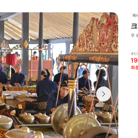
즉
크
41,
19
최