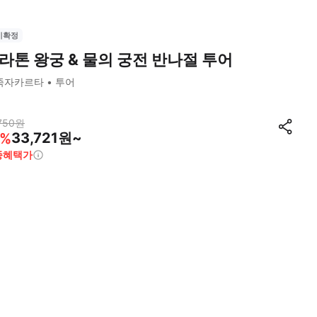
시확정
라톤 왕궁 & 물의 궁전 반나절 투어
족자카르타
투어
750
원
33,721원~
%
종혜택가