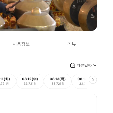
이용정보
리뷰
다른날짜
.11(화)
08.12(수)
08.13(목)
08.14(금)
08.
,721원
33,721원
33,721원
33,721원
33,