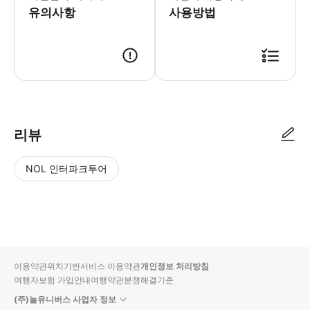
유의사항
사용방법
리뷰
NOL 인터파크투어
NOL
별
사
에서
점
진/
작성
높
동
된
은
영
리뷰
순
상
이용약관
위치기반서비스 이용약관
개인정보 처리방침
입니
여행자보험 가입안내
여행약관
분쟁해결기준
다.
(주)놀유니버스 사업자 정보