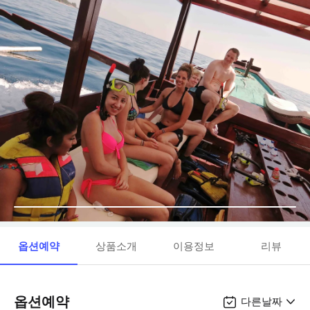
옵션예약
상품소개
이용정보
리뷰
옵션예약
다른날짜