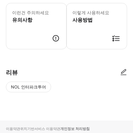
이런건 주의하세요
이렇게 사용하세요
유의사항
사용방법
리뷰
NOL 인터파크투어
NOL
별
사
에서
점
진/
작성
높
동
된
은
영
리뷰
순
상
이용약관
위치기반서비스 이용약관
개인정보 처리방침
입니