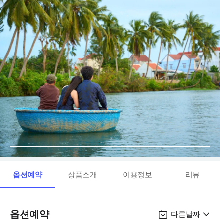
옵션예약
상품소개
이용정보
리뷰
옵션예약
다른날짜