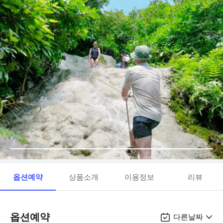
옵션예약
상품소개
이용정보
리뷰
옵션예약
다른날짜