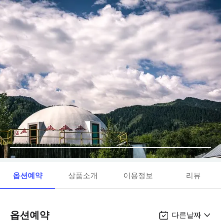
옵션예약
상품소개
이용정보
리뷰
옵션예약
다른날짜