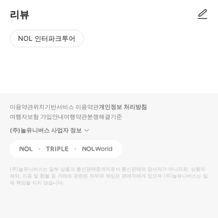
리뷰
NOL 인터파크투어
NOL
별
사
에서
점
진/
작성
높
동
된
은
영
리뷰
순
상
이용약관
위치기반서비스 이용약관
개인정보 처리방침
입니
여행자보험 가입안내
여행약관
분쟁해결기준
다.
(주)놀유니버스 사업자 정보
별
사
NOL
Triple
Interpark Global
점
진/
높
동
(주)놀유니버스
는 일부 상품의 통신판매중개자로서 통신판매의 당사자가 아니므로, 상품의
예약, 이용 및 환불 등 거래와 관련된 의무와 책임은 판매자에게 있으며
은
영
(주)놀유니버스
는 일
체 책임을 지지 않습니다.
순
상