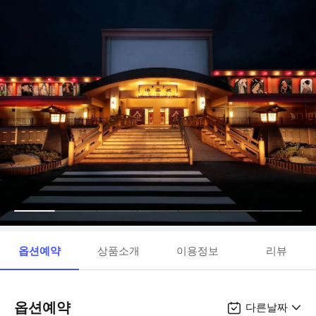
옵션예약
상품소개
이용정보
리뷰
옵션예약
다른날짜