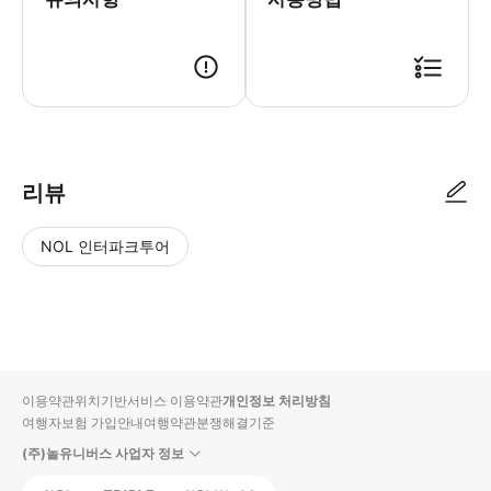
접수 시, 구입 시 보내드린 바우처 링크에서 이용 화면을 실행하고 "이용"
리뷰
NOL 인터파크투어
NOL
별
사
에서
점
진/
작성
높
동
된
은
영
리뷰
순
상
이용약관
위치기반서비스 이용약관
개인정보 처리방침
입니
여행자보험 가입안내
여행약관
분쟁해결기준
다.
(주)놀유니버스 사업자 정보
별
사