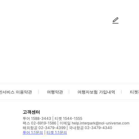
사진/동영상
사진/동영상
반서비스 이용약관
여행약관
여행자보험 가입내역
티켓
고객센터
투어 1588-3443
티켓 1544-1555
팩스 02-6919-1586
이메일 help.interpark@nol-universe.com
해외항공 02-3479-4399
국내항공 02-3479-4340
투어 1:1문의
티켓 1:1문의