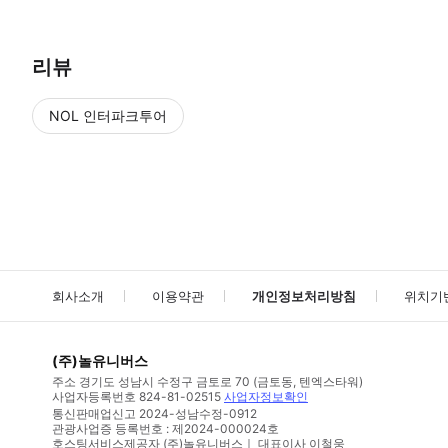
리뷰
NOL 인터파크투어
NOL
에서 작성된 리뷰 입니다.
별점 높은순
별점 높은순
회사소개
이용약관
개인정보처리방침
위치기
(주)놀유니버스
주소
경기도 성남시 수정구 금토로 70 (금토동, 텐엑스타워)
사업자등록번호
824-81-02515
사업자정보확인
통신판매업신고
2024-성남수정-0912
관광사업증 등록번호 : 제2024-000024호
호스팅서비스제공자 (주)놀유니버스｜ 대표이사 이철웅