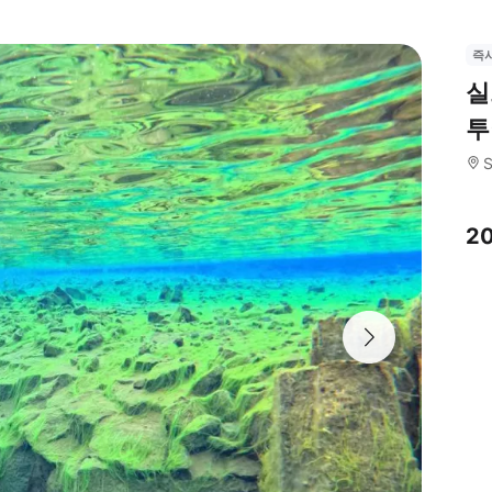
즉
실
투
S
2