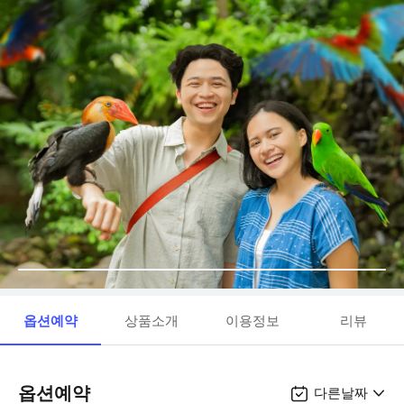
옵션예약
상품소개
이용정보
리뷰
옵션예약
다른날짜