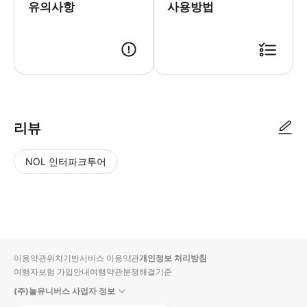
유의사항
사용방법
리뷰
NOL 인터파크투어
NOL
별
사
에서
점
진/
작성
높
동
된
은
영
리뷰
순
상
이용약관
위치기반서비스 이용약관
개인정보 처리방침
입니
여행자보험 가입안내
여행약관
분쟁해결기준
다.
(주)놀유니버스 사업자 정보