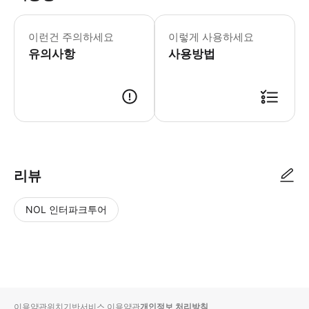
이런건 주의하세요
이렇게 사용하세요
유의사항
사용방법
리뷰
NOL 인터파크투어
NOL
별
사
에서
점
진/
작성
높
동
된
은
영
리뷰
순
상
이용약관
위치기반서비스 이용약관
개인정보 처리방침