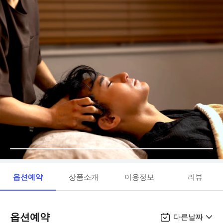
옵션예약
상품소개
이용정보
리뷰
옵션예약
다른날짜