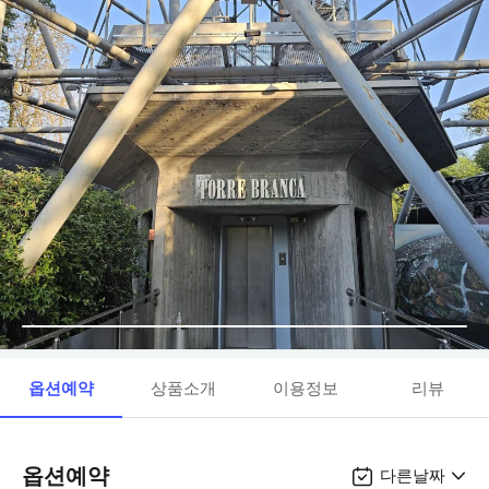
옵션예약
상품소개
이용정보
리뷰
옵션예약
다른날짜