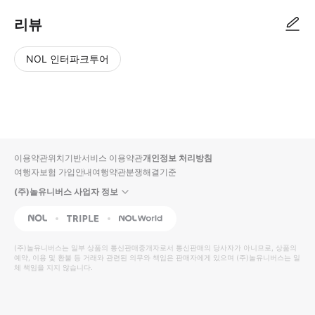
리뷰
NOL 인터파크투어
NOL
별
사
에서
점
진/
작성
높
동
된
은
영
리뷰
순
상
이용약관
위치기반서비스 이용약관
개인정보 처리방침
입니
여행자보험 가입안내
여행약관
분쟁해결기준
다.
(주)놀유니버스 사업자 정보
별
사
NOL
Triple
Interpark Global
점
진/
높
동
(주)놀유니버스
는 일부 상품의 통신판매중개자로서 통신판매의 당사자가 아니므로, 상품의
예약, 이용 및 환불 등 거래와 관련된 의무와 책임은 판매자에게 있으며
은
영
(주)놀유니버스
는 일
체 책임을 지지 않습니다.
순
상