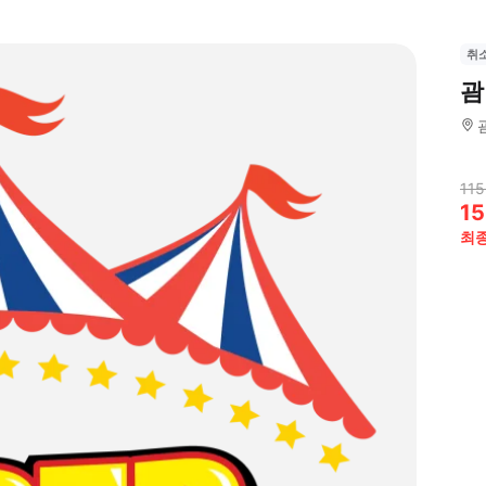
취
괌
115
15
최