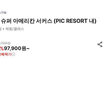
소가능
 슈퍼 아메리칸 서커스 (PIC RESORT 내)
괌
체험/클래스
,700
원
97,900원~
%
종혜택가