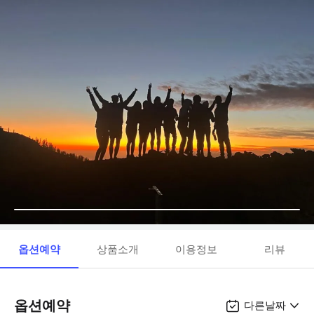
옵션예약
상품소개
이용정보
리뷰
옵션예약
다른날짜